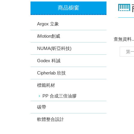
商品櫥窗
Argox 立象
iMotion創威
查無資料..
NUMA(昕亞科技)
第
Godex 科誠
Cipherlab 欣技
標籤耗材
PP 合成三倍油膠
碳帶
軟體整合設計