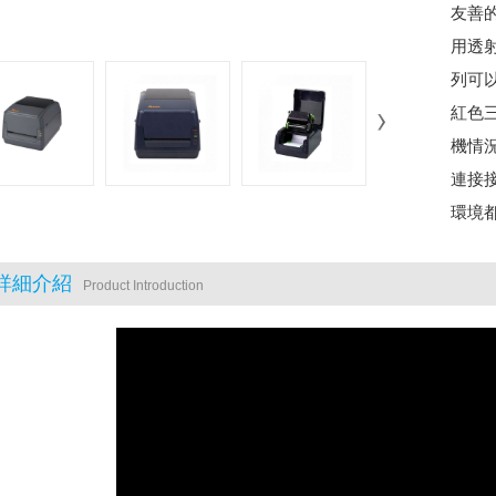
友善
用透
列可
紅色
機情況
連接接
環境都
詳細介紹
Product Introduction