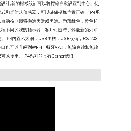
的設計;新的機械設計可以將標籤自動設置到中心。使
射式和反射式傳感器，可以確保標籤位置正確。 P4系
以自動檢測碳帶捲邊黑邊或黑邊。憑藉綠色，橙色和
三種不同的狀態指示器，客戶可隨時了解最新的列印
。 P4內置乙太網，USB主機，USB設備，RS-232
口也可以升級到Wi-Fi，藍牙v2.1，無論有線和無線
可以使用。 P4系列並具有Cerner認證。