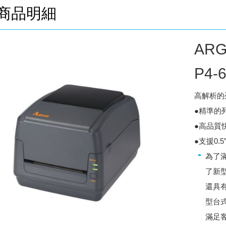
商品明細
AR
P4-
高解析的
●精準的列
●高品質
●支援0.
為了
了新
還具
型台式
滿足